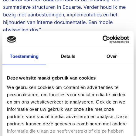
summatieve structuren in Eduarte. Verder houd ik me
bezig met aanbestedingen, implementaties en het
bijhouden van interne documentatie. Een mooie
afwisseling dus.”
Wat vind je zo leuk aan je werk?
“Als consultant krijg ik vaak te maken met complexe
Toestemming
Details
Over
problemen waar scholen tegenaanlopen. Ik krijg er
energie van om deze problemen te analyseren en samen
met de school op zoek te gaan naar een oplossing. Dat
Deze website maakt gebruik van cookies
geeft een voldaan gevoel.”
We gebruiken cookies om content en advertenties te
Wat doe je in je vrije tijd om los te komen van je werk?
personaliseren, om functies voor social media te bieden
“In mijn vrije tijd ga ik graag boulderen – klimmen op
en om ons websiteverkeer te analyseren. Ook delen we
een wand – met vrienden. Ik vind boulderen leuk
informatie over uw gebruik van onze site met onze
vanwege dezelfde reden dat ik mijn werk leuk vind,
partners voor social media, adverteren en analyse. Deze
namelijk het oplossen van problemen! Bij boulderen heb
partners kunnen deze gegevens combineren met andere
je een specifieke route (ook wel een ‘probleem’
informatie die u aan ze heeft verstrekt of die ze hebben