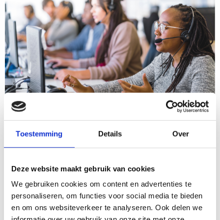
Toestemming
Details
Over
Servicedesk
Welkom op onze servicedesk. Bij ons kan de functioneel
Deze website maakt gebruik van cookies
applicatiebeheerder Eduarte van de school de hele
werkdag terecht met vragen, meldingen en suggesties
We gebruiken cookies om content en advertenties te
voor Eduarte.
personaliseren, om functies voor social media te bieden
en om ons websiteverkeer te analyseren. Ook delen we
Onze servicedesk is ingericht om je zo snel mogelijk
informatie over uw gebruik van onze site met onze