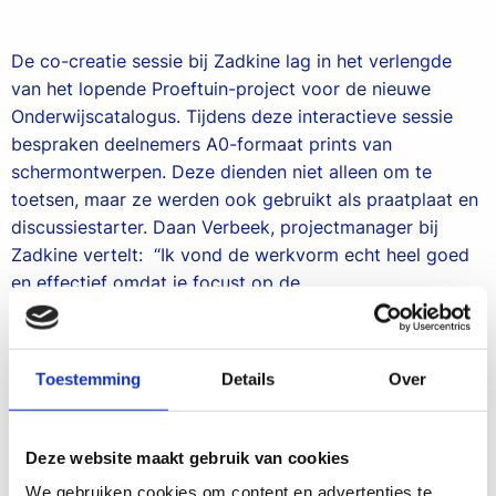
De co-creatie sessie bij Zadkine lag in het verlengde
van het lopende Proeftuin-project voor de nieuwe
Onderwijscatalogus. Tijdens deze interactieve sessie
bespraken deelnemers A0-formaat prints van
schermontwerpen. Deze dienden niet alleen om te
toetsen, maar ze werden ook gebruikt als praatplaat en
discussiestarter. Daan Verbeek, projectmanager bij
Zadkine vertelt: “Ik vond de werkvorm echt heel goed
en effectief omdat je focust op de
gebruiksvriendelijkheid en duidelijkheid van de
schermen.”
Toestemming
Details
Over
Het draait bij co-creatie allemaal om het betrekken van
de gebruiker in het gehele proces. Dat zorgt niet alleen
voor een beter eindproduct, maar ook voor een gevoel
Deze website maakt gebruik van cookies
van eigenaarschap. Jouw input wordt direct
meegenomen. Daan vult aan: “Je voelt je als gebruiker
We gebruiken cookies om content en advertenties te