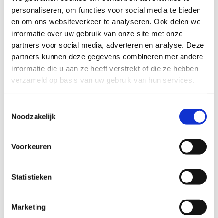
personaliseren, om functies voor social media te bieden
gehoord. Je kan direct feedback geven aan een
en om ons websiteverkeer te analyseren. Ook delen we
leverancier ook omdat je je wensen en behoeften
informatie over uw gebruik van onze site met onze
meteen kan toelichten.”
partners voor social media, adverteren en analyse. Deze
Ook Jacobien Dijkstra, adviseur onderwijs en kwaliteit
partners kunnen deze gegevens combineren met andere
bij Alfa-college, is positief over de aanpak tijdens een
informatie die u aan ze heeft verstrekt of die ze hebben
Onderwijscatalogus co-creatie sessie in Hardenberg: “Ik
verzameld op basis van uw gebruik van hun services.
vind het heel mooi dat jullie de eindgebruikers al
opzoeken voordat je klaar bent met ontwikkelen. Via
Toestemmingsselectie
co-creatie kun je dingen samen doen om het uiteindelijk
Noodzakelijk
mooier en makkelijker te maken. Je ondervangt
mogelijke weerstand aan de voorkant en je geeft
Voorkeuren
eindgebruikers het gevoel van regie over wat ze gaan
zien aan de eindstreep.”
Statistieken
Het leuke aan deze workshops is dat je veel
verschillende mensen met diverse rollen spreekt. Je
Marketing
leert over hun dagelijkse werkzaamheden,