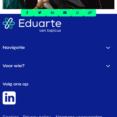
Delen
Delen
Delen
Delen
Delen
via:
via:
via:
via:
via:
Navigatie
Voor wie?
Volg ons op
Cookies
Privacy policy
Algemene voorwaarden