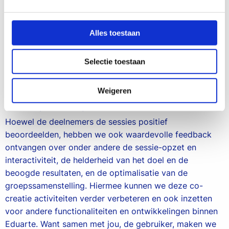
frustratiepunten en geluksmomenten op de werkvloer.
Jacobien geeft aan: “Wat ik ook merkte tijdens deze
sessie is dat er begrip ontstaat voor de manier waarop
Alles toestaan
functionaliteiten ontwikkeld worden. Het wordt duidelijk
waarover wordt nagedacht en dat er allerlei keuzes
Selectie toestaan
gemaakt worden in zo’n traject. Het mooie was nu dat
de aanwezigen invloed hadden op deze keuzes.”
Weigeren
De weg vooruit: jouw feedback telt
Hoewel de deelnemers de sessies positief
beoordeelden, hebben we ook waardevolle feedback
ontvangen over onder andere de sessie-opzet en
interactiviteit, de helderheid van het doel en de
beoogde resultaten, en de optimalisatie van de
groepssamenstelling. Hiermee kunnen we deze co-
creatie activiteiten verder verbeteren en ook inzetten
voor andere functionaliteiten en ontwikkelingen binnen
Eduarte. Want samen met jou, de gebruiker, maken we