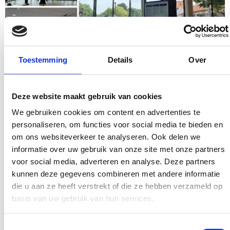
Toestemming
Details
Over
Gedeelde ervaringen en enthousiasme
De sfeer tijdens de bijeenkomst was positief en
energiek. Door deze actieve uitwisseling van ervaringen
Deze website maakt gebruik van cookies
ontstonden er inzichten, die voor zowel de scholen als
We gebruiken cookies om content en advertenties te
voor Eduarte van enorme waarde zijn. Een deelnemer
personaliseren, om functies voor social media te bieden en
vatte het treffend samen:
om ons websiteverkeer te analyseren. Ook delen we
informatie over uw gebruik van onze site met onze partners
Fijn om gezamenlijk te denken met Topicus
voor social media, adverteren en analyse. Deze partners
Eduarte en gehoord te worden.
kunnen deze gegevens combineren met andere informatie
die u aan ze heeft verstrekt of die ze hebben verzameld op
basis van uw gebruik van hun services.
Wil jij ook meedoen?
Toestemmingsselectie