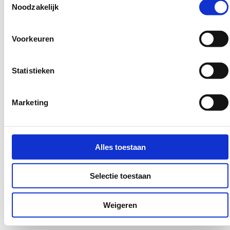
Ben je benieuwd naar co-creatie bij Eduarte en
Noodzakelijk
wil je bij een volgende sessie aansluiten? Neem
dan contact op en we vertellen je graag meer
Voorkeuren
over de mogelijkheden voor jouw school.
Statistieken
Interesse in Co-creatie
Marketing
Naam
(Vereist)
Alles toestaan
Voornaam
Selectie toestaan
Achternaam
Weigeren