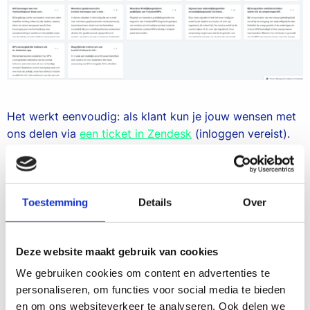
Het werkt eenvoudig: als klant kun je jouw wensen met
ons delen via
een ticket in Zendesk
(inloggen vereist).
Ons productteam beoordeelt deze wensen op
haalbaarheid en de mogelijke impact op veel scholen.
Als jouw wens door deze beoordeling komt, komt hij op
Toestemming
Details
Over
de lijst van kanshebbers.
Stemmen per school
Elk kwartaal kiezen we ongeveer 10 wensen van deze
Deze website maakt gebruik van cookies
lijst. Deze worden uitgewerkt en voorgelegd aan jullie
We gebruiken cookies om content en advertenties te
via ons productboard, waarop jullie per school 1 stem
personaliseren, om functies voor social media te bieden
kunnen uitbrengen. Na de stemronde worden een of
en om ons websiteverkeer te analyseren. Ook delen we